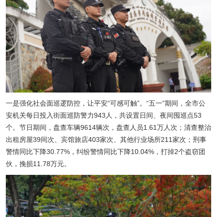
一是强化社会面巡逻防控，让平安“可感可触”。“五一”期间，全市公
安机关每日投入街面巡防警力943人，共设置日间、夜间囤巡点53
个。节日期间，盘查车辆9614辆次，盘查人员1.61万人次；清查整治
出租房屋39间次、宾馆旅店403家次、其他行业场所211家次；刑事
警情同比下降30.77%，纠纷警情同比下降10.04%，打掉2个盗窃团
伙，挽损11.78万元。