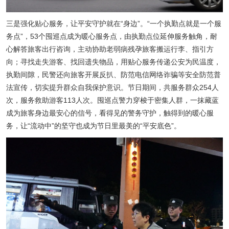
三是强化贴心服务，让平安守护就在“身边”。“一个执勤点就是一个服
务点”，53个囤巡点成为暖心服务点，由执勤点位延伸服务触角，耐
心解答旅客出行咨询，主动协助老弱病残孕旅客搬运行李、指引方
向；寻找走失游客、找回遗失物品，用贴心服务传递公安为民温度，
执勤间隙，民警还向旅客开展反扒、防范电信网络诈骗等安全防范普
法宣传，切实提升群众自我保护意识。节日期间，共服务群众254人
次，服务救助游客113人次。囤巡点警力穿梭于密集人群，一抹藏蓝
成为旅客身边最安心的信号，看得见的警务守护，触得到的暖心服
务，让“流动中”的坚守也成为节日里最美的“平安底色”。