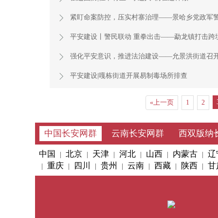
紧盯命案防控，压实村寨治理——景哈乡党政军
平安建设丨警民联动 重拳出击——勐龙镇打击跨
强化平安意识，推进法治建设——允景洪街道召开2
平安建设|嘎栋街道开展易制毒场所排查
«上一页
1
2
中国长安网群
云南长安网群
西双版纳
中国
北京
天津
河北
山西
内蒙古
辽
|
|
|
|
|
|
重庆
四川
贵州
云南
西藏
陕西
甘
|
|
|
|
|
|
|