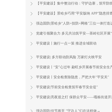
【平安建设】集中整治行动：守护边寨，筑牢防
【平安建设】景哈乡巧用“平安版纳 APP”隐患排查
强边固防|景哈乡“人防+技防+网格”三位一体打
党建引领聚合力 多元共治筑平安—茶岭社区开展“
平安建设丨施行一点一策 推进全域联动
平安建设| 多方联动防风险 万家灯火映平安
平安建设丨“安”心过年 勐旺乡开展春节前安全生
平安建设丨安全检查除隐患，严把大年“平安关”
平安建设|节前安全检查筑牢春节安全堤”
平安建设|亮夜巡之灯 保群众平安——嘎栋街道开
强边固防|佳节将至 “守边人”们在这样做→