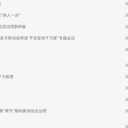
线
2
“快人一步”
2
造边境治理新样板
2
多方联动促和谐 平安宣传千万家”专题会议
2
2
2
产大检查
2
2
2
展“两节”期间夜间综合治理
2
2