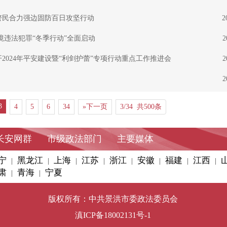
警民合力强边固防百日攻坚行动
2
境违法犯罪“冬季行动”全面启动
2
024年平安建设暨“利剑护蕾”专项行动重点工作推进会
2
2
3
4
5
6
34
»下一页
3/34 共500条
长安网群
市级政法部门
主要媒体
宁
黑龙江
上海
江苏
浙江
安徽
福建
江西
|
|
|
|
|
|
|
|
肃
青海
宁夏
|
|
版权所有：中共景洪市委政法委员会
滇ICP备18002131号-1