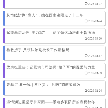
2026-03-27
从“懂法”到“懂人”，她在西南边陲走了十二年
2026-03-24
赋能基层治理“主力军”——勐罕镇这场培训干货满满
2026-03-20
检教携手 共筑法治副校长工作新格局
2026-03-17
柔肩担重任：记景洪市司法局“娘子军”的温柔与力量
2026-03-09
走基层 看一线 | 罗正贵：“兵味”调解显成效
2026-02-24
温情润边疆坚守护家园——景哈乡联防所的春夏秋冬